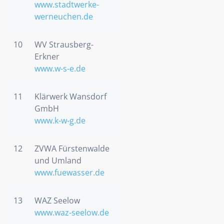
www.stadtwerke-
werneuchen.de
10
WV Strausberg-
Erkner
www.w-s-e.de
11
Klärwerk Wansdorf
GmbH
www.k-w-g.de
12
ZVWA Fürstenwalde
und Umland
www.fuewasser.de
13
WAZ Seelow
www.waz-seelow.de