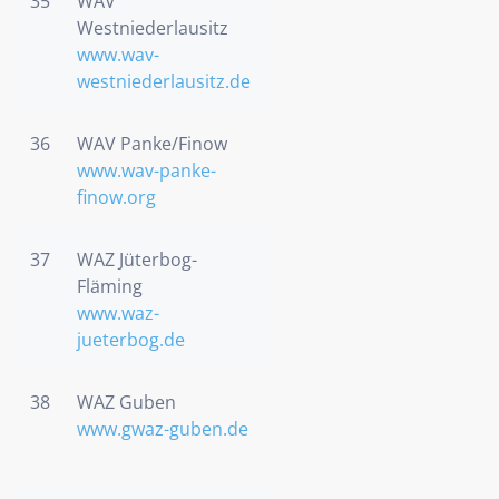
35
WAV
Westniederlausitz
www.wav-
westniederlausitz.de
36
WAV Panke/Finow
www.wav-panke-
finow.org
37
WAZ Jüterbog-
Fläming
www.waz-
jueterbog.de
38
WAZ Guben
www.gwaz-guben.de