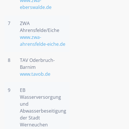
www.zwa-
eberswalde.de
7
ZWA
Ahrensfelde/Eiche
www.zwa-
ahrensfelde-eiche.de
8
TAV Oderbruch-
Barnim
www.tavob.de
9
EB
Wasserversorgung
und
Abwasserbeseitigung
der Stadt
Werneuchen